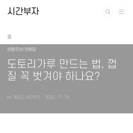
본문 바로가기
시간부자
홈
생활정보/생활팁
도토리가루 만드는 법, 껍
질 꼭 벗겨야 하나요?
by 제이디_시간부자
2022. 11. 14.