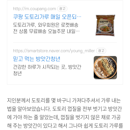
http://m.coupang.com
광고
쿠팡 도토리가루 매일 오픈되는
와우회원 특가
도토리가루, 와우회원은 로켓배송
전 상품 무료배송 오늘주문 내일도
착! 꼭 필요한 제품은 쿠팡에서 더
저렴하게, 로켓배송으로 더 빠르게!
https://smartstore.naver.com/young_miller
광고
믿고 먹는 방앗간청년
건강한 하루가 시작되는 곳, 방앗간
청년
지인분께서 도토리를 몇 바구니 가져다주셔서 가루 내는
법을 알아보았습니다. 도토리 껍질을 전부 벗기고 방앗간
에 가야 하는 줄 알았는데, 껍질을 벗기지 않은 채로 가공
해 주는 방앗간이 있다고 해서 그나마 쉽게 도토리 가루를