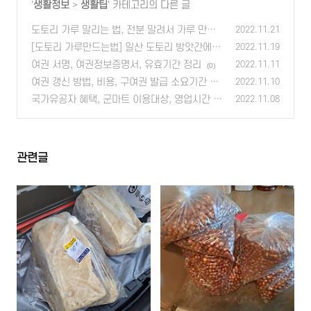
'
생활정보
>
생활팁
' 카테고리의 다른 글
도토리 가루 말리는 법, 전분 말려서 가루 만들
2022.11.21
기
[도토리 가루만드는법] 일산 도토리 방앗간에서
(0)
2022.11.19
녹말 만들어 옴
여권 서명, 여권정보증명서, 유효기간 정리
(0)
2022.11.11
(0)
여권 갱신 방법, 비용, 구여권 발급 소요기간 생
2022.11.10
각보다 오래걸림
국가유공자 혜택, 군마트 이용대상, 영업시간 총
(0)
2022.11.08
정리
(0)
관련글