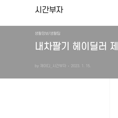
본문 바로가기
시간부자
홈
생활정보/생활팁
내차팔기 헤이딜러 제
by 제이디_시간부자
2023. 1. 15.